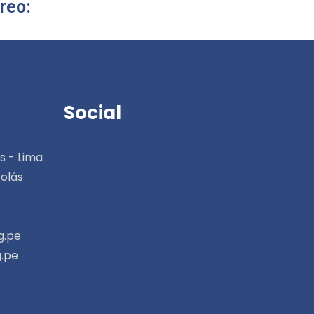
reo:
Social
s - Lima
colás
g.pe
.pe