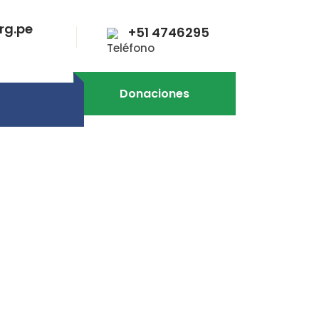
rg.pe
+51 4746295
Teléfono
Donaciones