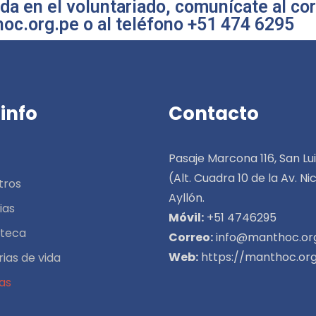
da en el voluntariado, comunícate al cor
c.org.pe o al teléfono +51 474 6295
info
Contacto
Pasaje Marcona 116, San Lui
(Alt. Cuadra 10 de la Av. Ni
tros
Ayllón.
ias
Móvil:
+51 4746295
oteca
Correo:
info@manthoc.or
Web:
https://manthoc.org
rias de vida
as