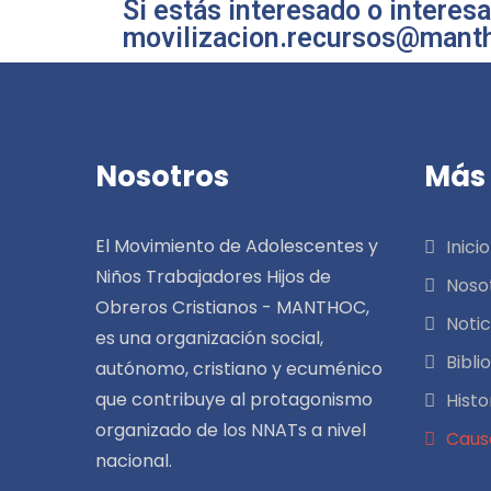
Si estás interesado o interesa
movilizacion.recursos@mantho
Nosotros
Más 
El Movimiento de Adolescentes y
Inicio
Niños Trabajadores Hijos de
Noso
Obreros Cristianos - MANTHOC,
Notic
es una organización social,
Bibli
autónomo, cristiano y ecuménico
que contribuye al protagonismo
Histo
organizado de los NNATs a nivel
Caus
nacional.