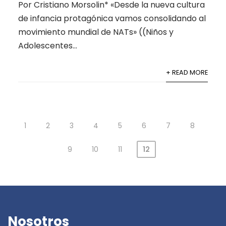
Por Cristiano Morsolin* «Desde la nueva cultura
de infancia protagónica vamos consolidando al
movimiento mundial de NATs» ((Niños y
Adolescentes...
+ READ MORE
1
2
3
4
5
6
7
8
9
10
11
12
Nosotros