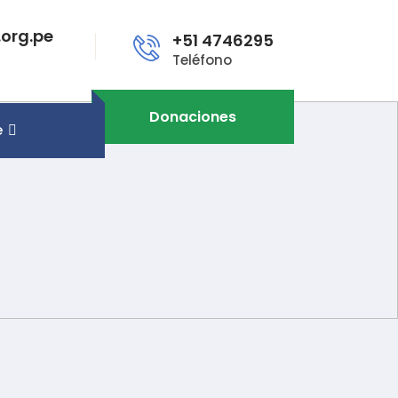
org.pe
+51 4746295
Teléfono
Donaciones
e