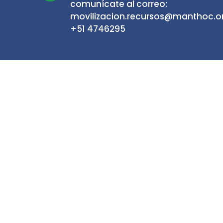
comunícate al correo:
movilizacion.recursos@manthoc.org
+51 4746295