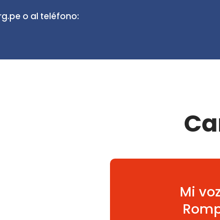
.pe o al teléfono:
Ca
Mi voz
Rompe