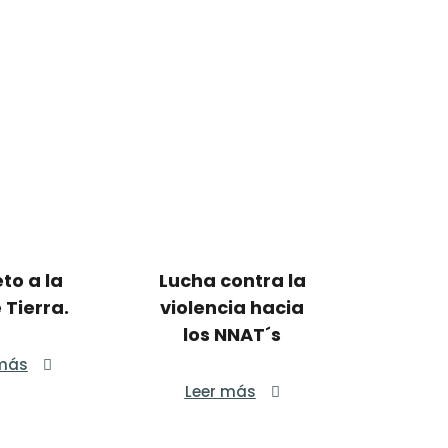
to a la
Lucha contra la
Tierra.
violencia hacia
los NNAT´s
 más
Leer más