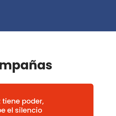
mpañas
 tiene poder,
 el silencio