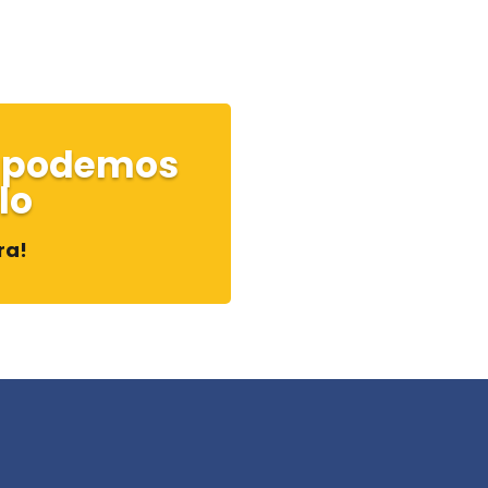
a podemos
lo
ra!