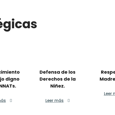
égicas
imiento
Defensa de los
Respe
jo digno
Derechos de la
Madre 
 NNATs.
Niñez.
Leer
más
Leer más