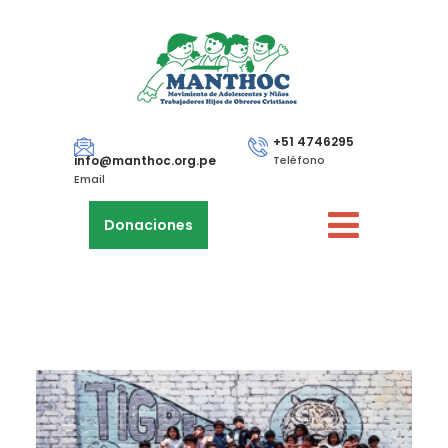
+51 4746295
info@manthoc.org.pe
Teléfono
Email
Donaciones