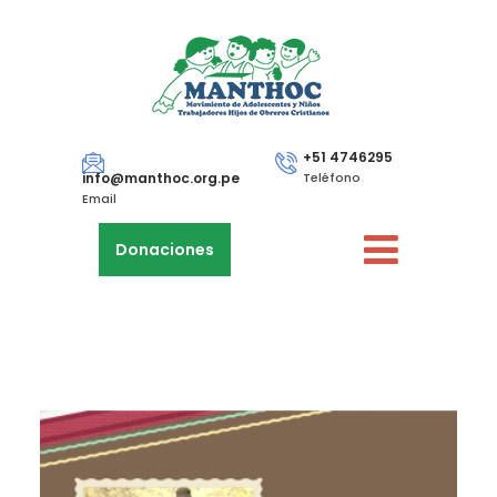
+51 4746295
info@manthoc.org.pe
Teléfono
Email
Donaciones