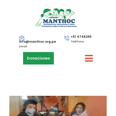
+51 4746295
info@manthoc.org.pe
Teléfono
Email
Donaciones