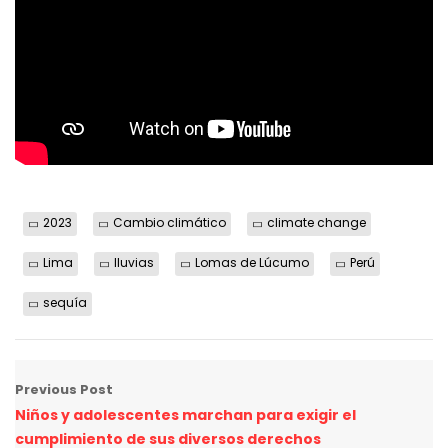
2023
Cambio climático
climate change
Lima
lluvias
Lomas de Lúcumo
Perú
sequía
Previous Post
Niños y adolescentes marchan para exigir el
cumplimiento de sus diversos derechos