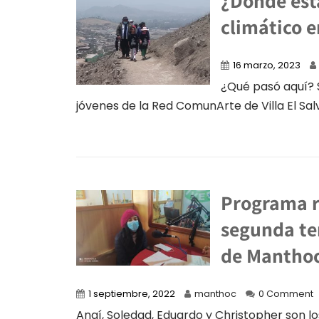
¿Dónde est
climático 
16 marzo, 2023
¿Qué pasó aquí? S
jóvenes de la Red ComunArte de Villa El Salv
Programa r
segunda te
de Manthoc
1 septiembre, 2022
manthoc
0 Comment
Anaí, Soledad, Eduardo y Christopher son l