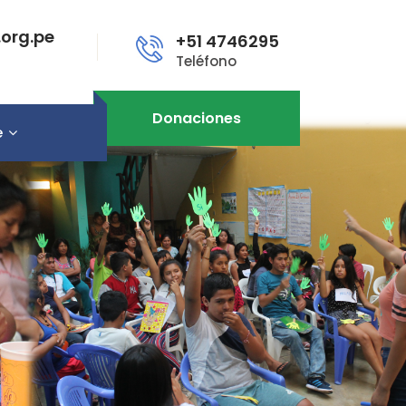
org.pe
+51 4746295
Teléfono
Donaciones
e