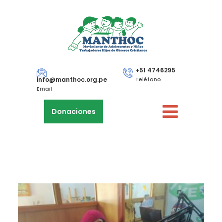
+51 4746295
info@manthoc.org.pe
Teléfono
Email
Donaciones