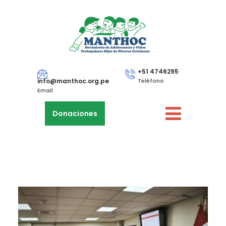
+51 4746295
info@manthoc.org.pe
Teléfono
Email
Donaciones