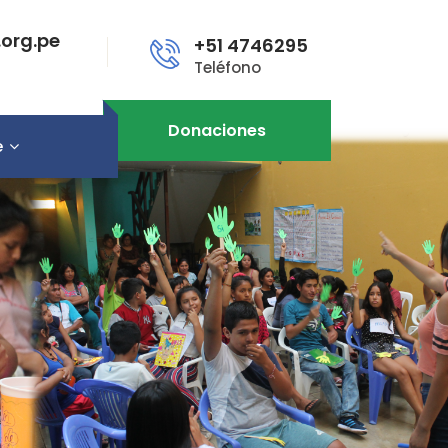
org.pe
+51 4746295
Teléfono
Donaciones
e