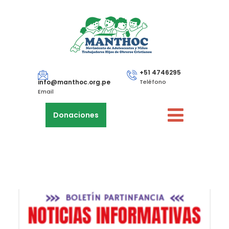
+51 4746295
info@manthoc.org.pe
Teléfono
Email
Donaciones